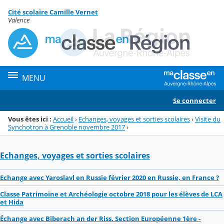
Panneau de gestion des cookies
Cité scolaire Camille Vernet
Menu de la rubrique
Contenu
Valence
MENU
Se connecter
Vous êtes ici :
Accueil
›
Echanges, voyages et sorties scolaires
›
Visite du
Synchotron à Grenoble novembre 2017
›
Echanges, voyages et sorties scolaires
Echange avec Yaroslavl en Russie février 2020 en Russie, en France ?
Classe Patrimoine et Archéologie octobre 2018 pour les élèves de LCA
et Hida
Échange avec Biberach an der Riss. Section Européenne 1ère -