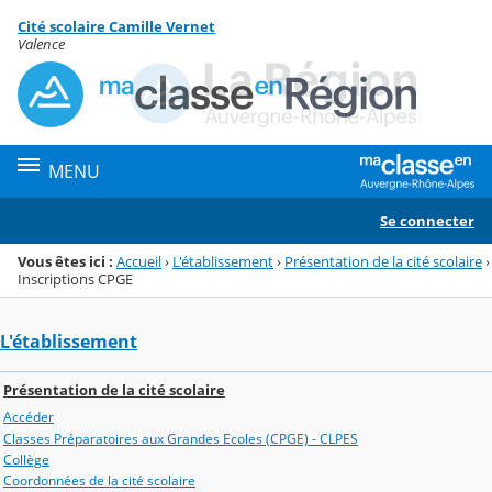
Panneau de gestion des cookies
Cité scolaire Camille Vernet
Menu de la rubrique
Contenu
Valence
MENU
Se connecter
Vous êtes ici :
Accueil
›
L'établissement
›
Présentation de la cité scolaire
›
Inscriptions CPGE
L'établissement
Présentation de la cité scolaire
Accéder
Classes Préparatoires aux Grandes Ecoles (CPGE) - CLPES
Collège
Coordonnées de la cité scolaire