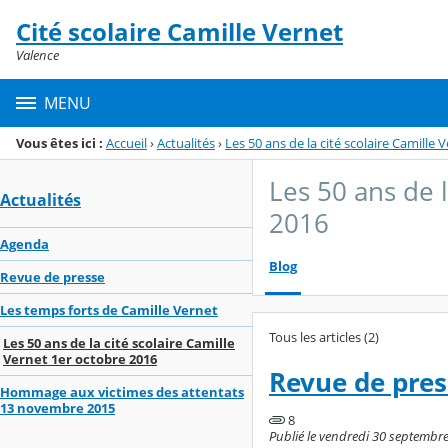
Panneau de gestion des cookies
Cité scolaire Camille Vernet
Menu de la rubrique
Contenu
Valence
MENU
Vous êtes ici :
Accueil
›
Actualités
›
Les 50 ans de la cité scolaire Camille
Les 50 ans de l
Actualités
2016
Agenda
Blog
Revue de presse
Les temps forts de Camille Vernet
Tous les articles (2)
Les 50 ans de la cité scolaire Camille
Vernet 1er octobre 2016
Revue de pres
Hommage aux victimes des attentats
13 novembre 2015
8
Publié le vendredi 30 septembre