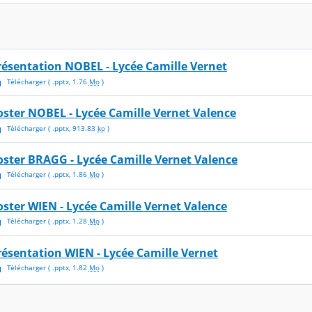
résentation NOBEL - Lycée Camille Vernet
Télécharger
( .
pptx
,
1.76
Mo
)
oster NOBEL - Lycée Camille Vernet Valence
Télécharger
( .
pptx
,
913.83
ko
)
oster BRAGG - Lycée Camille Vernet Valence
Télécharger
( .
pptx
,
1.86
Mo
)
oster WIEN - Lycée Camille Vernet Valence
Télécharger
( .
pptx
,
1.28
Mo
)
résentation WIEN - Lycée Camille Vernet
Télécharger
( .
pptx
,
1.82
Mo
)