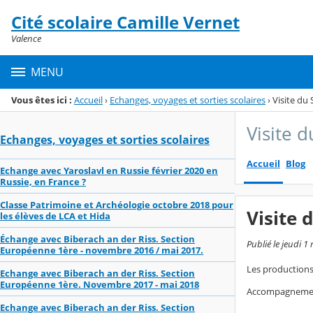
Panneau de gestion des cookies
Cité scolaire Camille Vernet
Menu de la rubrique
Contenu
Valence
MENU
Vous êtes ici :
Accueil
›
Echanges, voyages et sorties scolaires
›
Visite du
Visite 
Echanges, voyages et sorties scolaires
Accueil
Blog
Echange avec Yaroslavl en Russie février 2020 en
Russie, en France ?
Classe Patrimoine et Archéologie octobre 2018 pour
Visite
les élèves de LCA et Hida
Échange avec Biberach an der Riss. Section
Publié le jeudi 1
Européenne 1ère - novembre 2016 / mai 2017.
Les productions 
Echange avec Biberach an der Riss. Section
Européenne 1ère. Novembre 2017 - mai 2018
Accompagnement
Echange avec Biberach an der Riss. Section