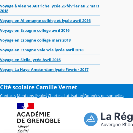
Voyage à Vienne Autriche lycée 26 février au 2 mars
2018
Voyage en Allemagne collège et lycée avril 2016
Voyage en Espagne collège avril 2016
Voyage en Espagne collège mars 2018
Voyage en Espagne Valencia lycée avril 2018
Voyage en Sicile lycée Avril 2016
Voyage La Haye-Amsterdam lycée Février 2017
Cité scolaire Camille Vernet
Contacts
Mentions légales
Chartes d'utilisation
Données personnelles