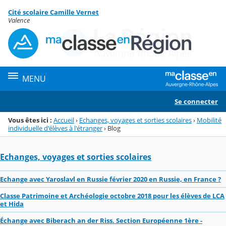
Panneau de gestion des cookies
Cité scolaire Camille Vernet
Menu de la rubrique
Contenu
Valence
MENU
Se connecter
Vous êtes ici :
Accueil
›
Echanges, voyages et sorties scolaires
›
Mobilité
individuelle d'élèves à l'étranger
›
Blog
Echanges, voyages et sorties scolaires
Echange avec Yaroslavl en Russie février 2020 en Russie, en France ?
Classe Patrimoine et Archéologie octobre 2018 pour les élèves de LCA
et Hida
Échange avec Biberach an der Riss. Section Européenne 1ère -