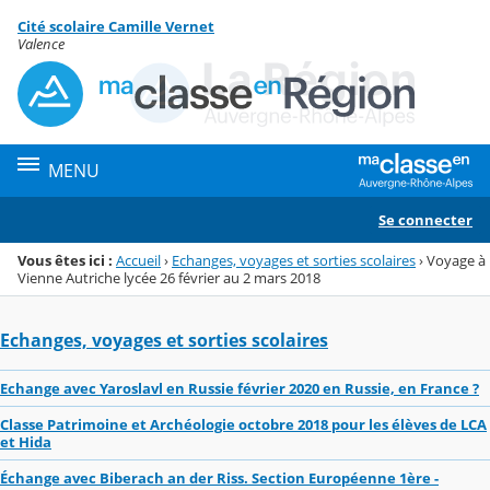
Panneau de gestion des cookies
Cité scolaire Camille Vernet
Menu de la rubrique
Contenu
Valence
MENU
Se connecter
Vous êtes ici :
Accueil
›
Echanges, voyages et sorties scolaires
›
Voyage à
Vienne Autriche lycée 26 février au 2 mars 2018
Echanges, voyages et sorties scolaires
Echange avec Yaroslavl en Russie février 2020 en Russie, en France ?
Classe Patrimoine et Archéologie octobre 2018 pour les élèves de LCA
et Hida
Échange avec Biberach an der Riss. Section Européenne 1ère -