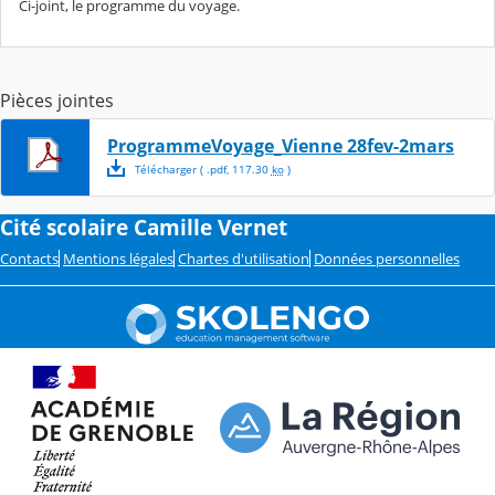
Ci-joint, le programme du voyage.
Pièces jointes
ProgrammeVoyage_Vienne 28fev-2mars
Télécharger
( .
pdf
,
117.30
ko
)
Cité scolaire Camille Vernet
Contacts
Mentions légales
Chartes d'utilisation
Données personnelles