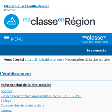
Panneau de gestion des cookies
Cité scolaire Camille Vernet
Menu de la rubrique
Contenu
Valence
MENU
Se connecter
Vous êtes ici :
Accueil
›
L'établissement
›
Présentation de la cité scolaire
L'établissement
Présentation de la cité scolaire
Accéder
Classes Préparatoires aux Grandes Ecoles (CPGE) - CLPES
Collège
Coordonnées de la cité scolaire
Internat