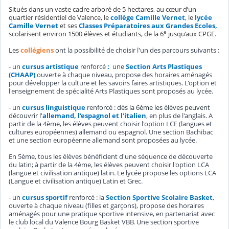
Situés dans un vaste cadre arboré de 5 hectares, au cœur d’un
quartier résidentiel de Valence, le
collège Camille Vernet
, le
lycée
Camille Vernet
et ses
Classes Préparatoires aux Grandes Ecoles,
e
scolarisent environ 1500 élèves et étudiants, de la 6
jusqu’aux CPGE.
Les
collégiens
ont la possibilité de choisir l'un des parcours suivants :
- un
cursus artistique
renforcé
:
une
Section Arts Plastiques
(CHAAP)
ouverte à chaque niveau, propose des horaires aménagés
pour développer la culture et les savoirs faires artistiques. L'option et
l'enseignement de spécialité Arts Plastiques sont proposés au lycée.
- un
cursus linguistique
renforcé
: dès la 6ème les élèves peuvent
découvrir l'
allemand, l'espagnol et l'italien
, en plus de l'anglais. A
partir de la 4ème, les élèves peuvent choisir l'option LCE (langues et
cultures européennes) allemand ou espagnol. Une section Bachibac
et une section européenne allemand sont proposées au lycée.
En 5ème, tous les élèves bénéficient d'une séquence de découverte
du latin; à partir de la 4ème, les élèves peuvent choisir l'option LCA
(langue et civilisation antique) latin. Le lycée propose les options LCA
(Langue et civilisation antique) Latin et Grec.
- un
cursus sportif
renforcé : la
Section Sportive Scolaire Basket
,
ouverte à chaque niveau (filles et garçons), propose des horaires
aménagés pour une pratique sportive intensive, en partenariat avec
le club local du Valence Bourg Basket VBB. Une section sportive