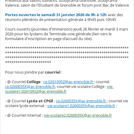
Présence aux salons suivants, Studyrama Grenoble, Studyrama
Valence, salon de l'Etudiant de Grenoble et forum post Bac de Valence
Portes ouvertes le samedi 31 janvier 2026 de 9h à 12h
avec des
réunions plénières de présentation générale à 9h45 puis 10h45
Cours ouverts (journées d'immersion) jeudi 26 février et mardi 3 mars
2026 pour les lycéens de Terminale voie générale (lien vers le
formulaire d'inscription en page d'accueil du site).
***********************************************************
***********************************************************
***********************************************************
**********************
Pour nous joindre par
courriel
:
- @ Courriel
Collège
:
ce.0261095Z@ac-grenoble.fr
; courriel
ce.0260035X@ac-grenoble.fr
, courriel vie scolaire Collège :
vie-
scolaire1.0261095Z@ac-grenoble.fr
- @ Courriel
Lycée et CPGE
:
ce.0260035X@ac-grenoble.fr
; courriel vie
scolaire lycée externat :
vie-scolaire1.0260035X@ac-grenoble.fr
;
- @ Courriel Internat :
vie-scolaire2.0260035X@ac-grenoble.fr