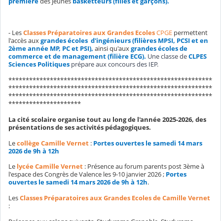
première
des jeunes
basketteurs (filles et garçons).
- Les
Classes Préparatoires aux Grandes Ecoles
CPGE
permettent
l'accès aux
grandes écoles d'ingénieurs (filières MPSI, PCSI et en
2ème année MP,
PC et PSI),
ainsi qu'aux
grandes écoles de
commerce et de management (filière ECG).
Une classe de
CLPES
Sciences Politiques
prépare aux concours des IEP.
***********************************************************
***********************************************************
***********************************************************
*********************
La cité scolaire organise tout au long de l'année 2025-2026, des
présentations de ses activités pédagogiques.
Le
collège Camille Vernet
:
Portes ouvertes le samedi 14 mars
2026 de 9h à 12h
Le
lycée Camille Vernet
: Présence au forum parents post 3ème à
l'espace des Congrès de Valence les 9-10 janvier 2026 ;
Portes
ouvertes le samedi 14 mars 2026 de 9h à 12h
.
Les
Classes Préparatoires aux Grandes Ecoles de Camille Vernet
: