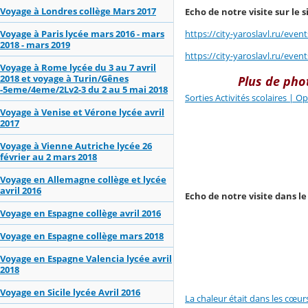
Voyage à Londres collège Mars 2017
Echo de notre visite sur le s
Voyage à Paris lycée mars 2016 - mars
https://city-yaroslavl.ru/even
2018 - mars 2019
https://city-yaroslavl.ru/even
Voyage à Rome lycée du 3 au 7 avril
2018 et voyage à Turin/Gênes
Plus de phot
-5eme/4eme/2Lv2-3 du 2 au 5 mai 2018
Sorties Activités scolaires | 
Voyage à Venise et Vérone lycée avril
2017
Voyage à Vienne Autriche lycée 26
février au 2 mars 2018
Voyage en Allemagne collège et lycée
avril 2016
Echo de notre visite dans l
Voyage en Espagne collège avril 2016
Voyage en Espagne collège mars 2018
Voyage en Espagne Valencia lycée avril
2018
Voyage en Sicile lycée Avril 2016
La chaleur était dans les cœur