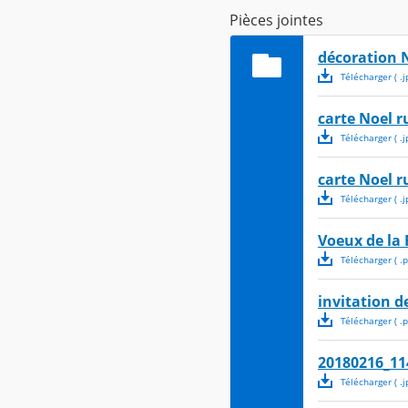
Pièces jointes
décoration N
Télécharger
( .
j
carte Noel r
Télécharger
( .
j
carte Noel r
Télécharger
( .
j
Voeux de la 
Télécharger
( .
p
invitation de
Télécharger
( .
p
20180216_11
Télécharger
( .
j