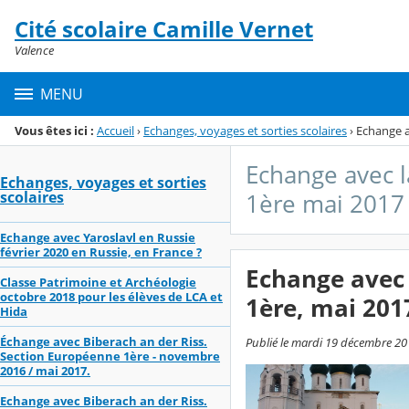
Panneau de gestion des cookies
Cité scolaire Camille Vernet
Menu de la rubrique
Contenu
Valence
MENU
Vous êtes ici :
Accueil
›
Echanges, voyages et sorties scolaires
›
Echange av
Echange avec la
Echanges, voyages et sorties
scolaires
1ère mai 2017 
Echange avec Yaroslavl en Russie
février 2020 en Russie, en France ?
Echange avec 
Classe Patrimoine et Archéologie
octobre 2018 pour les élèves de LCA et
1ère, mai 2017
Hida
Échange avec Biberach an der Riss.
Publié le mardi 19 décembre 201
Section Européenne 1ère - novembre
2016 / mai 2017.
Echange avec Biberach an der Riss.