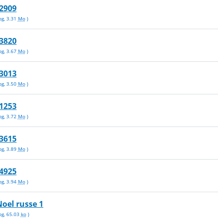
2909
pg
,
3.31
Mo
)
3820
pg
,
3.67
Mo
)
3013
pg
,
3.50
Mo
)
1253
pg
,
3.72
Mo
)
3615
pg
,
3.89
Mo
)
4925
pg
,
3.94
Mo
)
oel russe 1
pg
,
65.03
ko
)