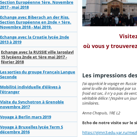
Section Européenne 1ère. Novembre
2017 - mai 2018
Echange avec Biberach an der Riss.
Section Européenne en 2nde + 1ère.
Novembre 2018 - Mai 2019.
Visite
Echange avec la Croatie lycée 2nde
2013 à 2019
où vous y trouverez
Echange avec la RUSSIE ville Iaroslavl
15 lycéens 2nde et 1ère mai 2017 -
février 2018
Les sorties du groupe Français Langue
Les impressions des
Seconde
J'ai apprécié le voyage en Russie 
Mobilité individuelle d'élèves à
aimé la ville de Viatskoyé par sa 
l'étranger
froid est sec, il n'y a pas de ven
véritable délice ! J'espère un jo
Visite du Synchotron à Grenoble
similaires.
novembre 2017
Anna Chapuis, 1RE L2
Voyage à Berlin mars 2019
Echo de notre visite sur le 
Voyage à Bruxelles lycée Term S
décembre 2016
https://gimn3.edu.yar.ru/mez