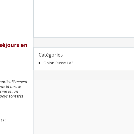
 séjours en
Catégories
Opion Russe LV3
t particulièrement
que là-bas, le
isine est un
 pays sont très
!) :