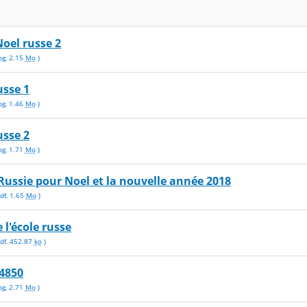
oel russe 2
pg
,
2.15
Mo
)
usse 1
pg
,
1.46
Mo
)
usse 2
pg
,
1.71
Mo
)
Russie pour Noel et la nouvelle année 2018
df
,
1.65
Mo
)
 l'école russe
df
,
452.87
ko
)
4850
pg
,
2.71
Mo
)