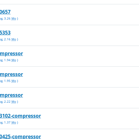
0657
pg
,
3.26
Mo
)
5353
pg
,
2.16
Mo
)
ompressor
pg
,
1.94
Mo
)
ompressor
pg
,
1.95
Mo
)
ompressor
pg
,
2.22
Mo
)
3102-compressor
pg
,
1.37
Mo
)
0425-compressor