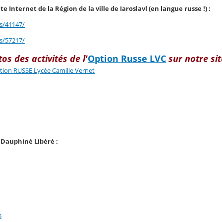
ite Internet de la Région de la ville de Iaroslavl (en langue russe !) :
ts/41147/
ts/57217/
os des activités de l'
Option Russe LVC
sur notre sit
Option RUSSE Lycée Camille Vernet
e Dauphiné Libéré :
s