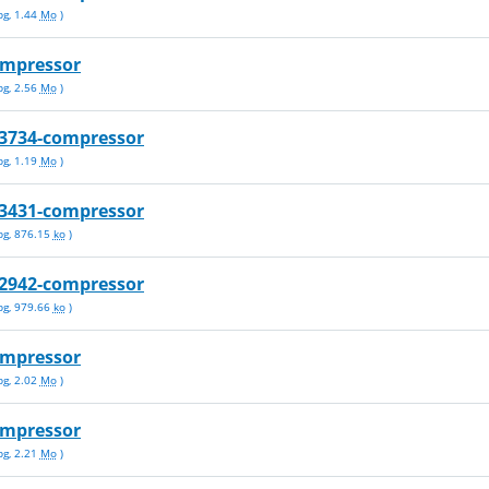
pg
,
1.44
Mo
)
ompressor
pg
,
2.56
Mo
)
3734-compressor
pg
,
1.19
Mo
)
3431-compressor
pg
,
876.15
ko
)
2942-compressor
pg
,
979.66
ko
)
ompressor
pg
,
2.02
Mo
)
ompressor
pg
,
2.21
Mo
)