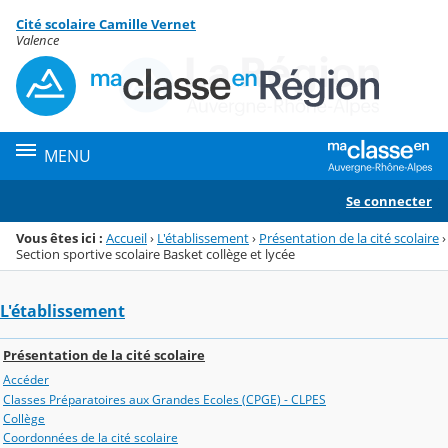
Panneau de gestion des cookies
Cité scolaire Camille Vernet
Menu de la rubrique
Contenu
Valence
MENU
Se connecter
Vous êtes ici :
Accueil
›
L'établissement
›
Présentation de la cité scolaire
›
Section sportive scolaire Basket collège et lycée
L'établissement
Présentation de la cité scolaire
Accéder
Classes Préparatoires aux Grandes Ecoles (CPGE) - CLPES
Collège
Coordonnées de la cité scolaire