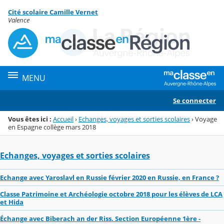
Panneau de gestion des cookies
Cité scolaire Camille Vernet
Menu de la rubrique
Contenu
Valence
MENU
Se connecter
Vous êtes ici :
Accueil
›
Echanges, voyages et sorties scolaires
›
Voyage
en Espagne collège mars 2018
Echanges, voyages et sorties scolaires
Echange avec Yaroslavl en Russie février 2020 en Russie, en France ?
Classe Patrimoine et Archéologie octobre 2018 pour les élèves de LCA
et Hida
Échange avec Biberach an der Riss. Section Européenne 1ère -