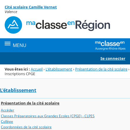
Panneau de gestion des cookies
Cité scolaire Camille Vernet
Menu de la rubrique
Contenu
Valence
MENU
Se connecter
Vous êtes ici :
Accueil
›
L'établissement
›
Présentation de la cité scolaire
›
Inscriptions CPGE
L'établissement
Présentation de la cité scolaire
Accéder
Classes Préparatoires aux Grandes Ecoles (CPGE) - CLPES
Collège
Coordonnées de la cité scolaire