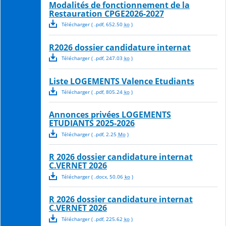
Modalités de fonctionnement de la
Restauration CPGE2026-2027
Télécharger
( .
pdf
,
652.50
ko
)
R2026 dossier candidature internat
Télécharger
( .
pdf
,
247.03
ko
)
Liste LOGEMENTS Valence Etudiants
Télécharger
( .
pdf
,
805.24
ko
)
Annonces privées LOGEMENTS
ETUDIANTS 2025-2026
Télécharger
( .
pdf
,
2.25
Mo
)
R 2026 dossier candidature internat
C.VERNET 2026
Télécharger
( .
docx
,
50.06
ko
)
R 2026 dossier candidature internat
C.VERNET 2026
Télécharger
( .
pdf
,
225.62
ko
)