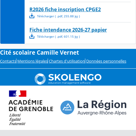
R2026 fiche inscription CPGE2
Télécharger
( .
pdf
,
255.88
ko
)
Fiche intendance 2026-27 papier
Télécharger
( .
pdf
,
601.15
ko
)
Cité scolaire Camille Vernet
Contacts
Mentions légales
Chartes d'utilisation
Données personnelles