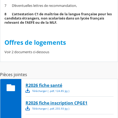
7 D’éventuelles lettres de recommandation,
8 L’attestation C1 de maîtrise de la langue française pour les
candidats étrangers, non scolarisés dans un lycée français
relevant de l’AEFE ou de la MLF.
Offres de logements
Voir 2 documents ci-dessous
Pièces jointes
R2026 fiche santé
Télécharger
( .
pdf
,
124.85
ko
)
R2026 fiche inscription CPGE1
Télécharger
( .
pdf
,
255.93
ko
)