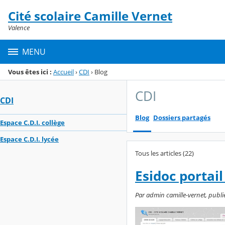
Panneau de gestion des cookies
Cité scolaire Camille Vernet
Menu de la rubrique
Contenu
Valence
MENU
Vous êtes ici :
Accueil
›
CDI
›
Blog
CDI
CDI
Blog
Dossiers partagés
Espace C.D.I. collège
Espace C.D.I. lycée
Tous les articles (22)
Esidoc portai
Par admin camille-vernet, publi