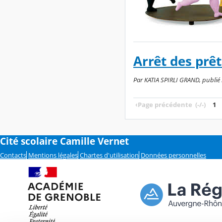
Arrêt des prê
Par KATIA SPIRLI GRAND, publié l
‹
Page précédente
(-/-)
1
Cité scolaire Camille Vernet
Contacts
Mentions légales
Chartes d'utilisation
Données personnelles