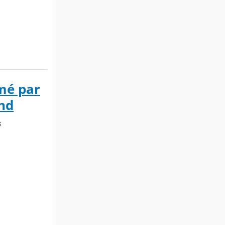
imé par
nd
5