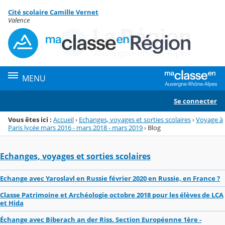
Panneau de gestion des cookies
Cité scolaire Camille Vernet
Menu de la rubrique
Contenu
Valence
MENU
Se connecter
Vous êtes ici :
Accueil
›
Echanges, voyages et sorties scolaires
›
Voyage à
Paris lycée mars 2016 - mars 2018 - mars 2019
›
Blog
Echanges, voyages et sorties scolaires
Echange avec Yaroslavl en Russie février 2020 en Russie, en France ?
Classe Patrimoine et Archéologie octobre 2018 pour les élèves de LCA
et Hida
Échange avec Biberach an der Riss. Section Européenne 1ère -