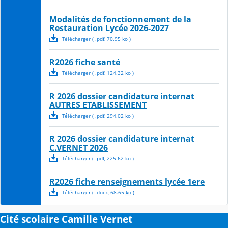
Modalités de fonctionnement de la
Restauration Lycée 2026-2027
Télécharger
( .
pdf
,
70.95
ko
)
R2026 fiche santé
Télécharger
( .
pdf
,
124.32
ko
)
R 2026 dossier candidature internat
AUTRES ETABLISSEMENT
Télécharger
( .
pdf
,
294.02
ko
)
R 2026 dossier candidature internat
C.VERNET 2026
Télécharger
( .
pdf
,
225.62
ko
)
R2026 fiche renseignements lycée 1ere
Télécharger
( .
docx
,
68.65
ko
)
Cité scolaire Camille Vernet