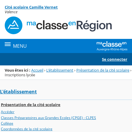
Panneau de gestion des cookies
Cité scolaire Camille Vernet
Menu de la rubrique
Contenu
Valence
MENU
Se connecter
Vous êtes ici :
Accueil
›
L'établissement
›
Présentation de la cité scolaire
›
Inscriptions lycée
L'établissement
Présentation de la cité scolaire
Accéder
Classes Préparatoires aux Grandes Ecoles (CPGE) - CLPES
Collège
Coordonnées de la cité scolaire