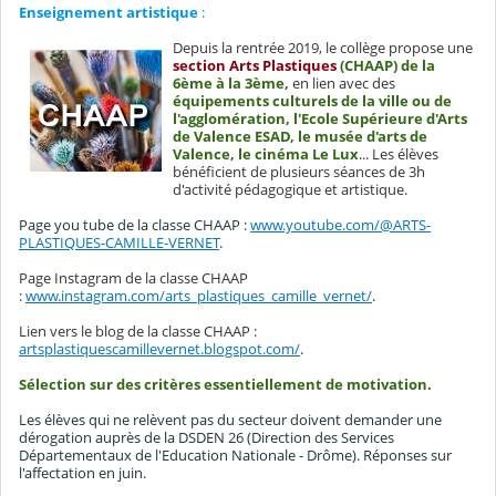
Enseignement artistique
:
Depuis la rentrée 2019, le collège propose une
section Arts Plastiques
(CHAAP) de la
6ème à la 3ème,
en lien avec des
équipements culturels de la ville ou de
l'agglomération, l'Ecole Supérieure d'Arts
de Valence ESAD, le musée d'arts de
Valence, le cinéma Le Lux
.
.. Les élèves
bénéficient de plusieurs séances de 3h
d'activité pédagogique et artistique.
Page you tube de la classe CHAAP :
www.youtube.com/@ARTS-
PLASTIQUES-CAMILLE-VERNET
.
Page Instagram de la classe CHAAP
:
www.instagram.com/arts_plastiques_camille_vernet/
.
Lien vers le blog de la classe CHAAP :
artsplastiquescamillevernet.blogspot.com/
.
Sélection sur des critères essentiellement de motivation.
Les élèves qui ne relèvent pas du secteur doivent demander une
dérogation auprès de la DSDEN 26 (Direction des Services
Départementaux de l'Education Nationale - Drôme). Réponses sur
l'affectation en juin.