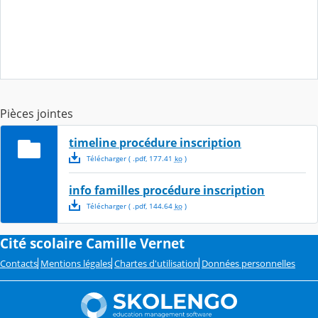
Pièces jointes
timeline procédure inscription
Télécharger
( .
pdf
,
177.41
ko
)
info familles procédure inscription
Télécharger
( .
pdf
,
144.64
ko
)
Cité scolaire Camille Vernet
Contacts
Mentions légales
Chartes d'utilisation
Données personnelles