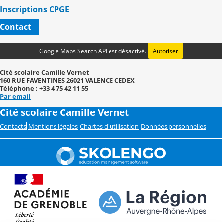
Inscriptions CPGE
Contact
Google Maps Search API est désactivé.
Autoriser
Cité scolaire Camille Vernet
160 RUE FAVENTINES 26021 VALENCE CEDEX
Téléphone : +33 4 75 42 11 55
Par email
Cité scolaire Camille Vernet
Contacts
Mentions légales
Chartes d'utilisation
Données personnelles