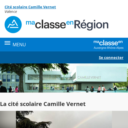
Panneau de gestion des cookies
Cité scolaire Camille Vernet
Contenu
Valence
MENU
Se connecter
La cité scolaire Camille Vernet