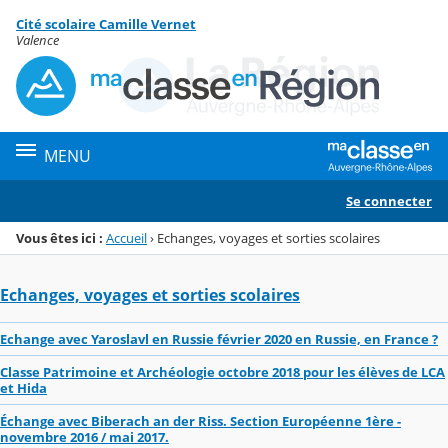
Panneau de gestion des cookies
Cité scolaire Camille Vernet
Menu de la rubrique
Contenu
Valence
MENU
Se connecter
Vous êtes ici :
Accueil
›
Echanges, voyages et sorties scolaires
Echanges, voyages et sorties scolaires
Echange avec Yaroslavl en Russie février 2020 en Russie, en France ?
Classe Patrimoine et Archéologie octobre 2018 pour les élèves de LCA
et Hida
Échange avec Biberach an der Riss. Section Européenne 1ère -
novembre 2016 / mai 2017.