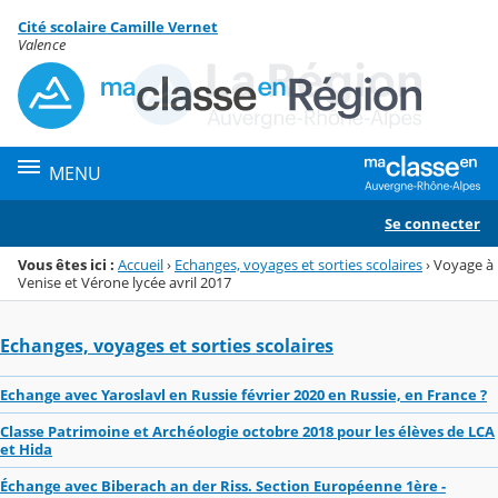
Panneau de gestion des cookies
Cité scolaire Camille Vernet
Menu de la rubrique
Contenu
Valence
MENU
Se connecter
Vous êtes ici :
Accueil
›
Echanges, voyages et sorties scolaires
›
Voyage à
Venise et Vérone lycée avril 2017
Echanges, voyages et sorties scolaires
Echange avec Yaroslavl en Russie février 2020 en Russie, en France ?
Classe Patrimoine et Archéologie octobre 2018 pour les élèves de LCA
et Hida
Échange avec Biberach an der Riss. Section Européenne 1ère -