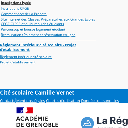
Inscriptions lycée
Inscriptions CPGE
Comment accéder à Pronote
Site internet des Classes Préparatoires aux Grandes Ecoles
CPGE CLPES et du bureau des étudiants
Parcoursup et bourse logement étudiant
Restauration : Paiement et réservation en ligne
Règlement intérieur cité scolaire - Projet
d'établissement
Règlement intérieur cité scolaire
Projet d'établissement
Cité scolaire Camille Vernet
Contacts
Mentions légales
Chartes d'utilisation
Données personnelles