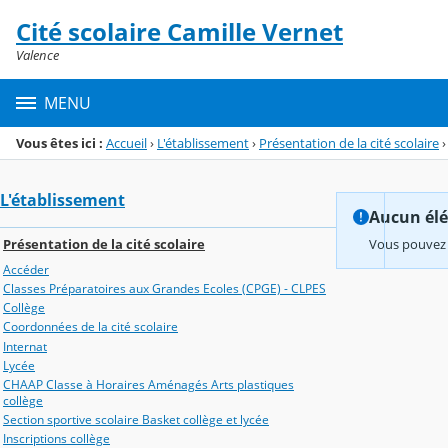
Panneau de gestion des cookies
Cité scolaire Camille Vernet
Menu de la rubrique
Contenu
Valence
MENU
Vous êtes ici :
Accueil
›
L'établissement
›
Présentation de la cité scolaire
›
L'établissement
Aucun élém
Présentation de la cité scolaire
Vous pouvez 
Accéder
Classes Préparatoires aux Grandes Ecoles (CPGE) - CLPES
Collège
Coordonnées de la cité scolaire
Internat
Lycée
CHAAP Classe à Horaires Aménagés Arts plastiques
collège
Section sportive scolaire Basket collège et lycée
Inscriptions collège