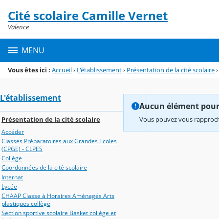
Panneau de gestion des cookies
Cité scolaire Camille Vernet
Menu de la rubrique
Contenu
Valence
MENU
Vous êtes ici :
Accueil
›
L'établissement
›
Présentation de la cité scolaire
›
L'établissement
Aucun élément pour l
Présentation de la cité scolaire
Vous pouvez vous rapproche
Accéder
Classes Préparatoires aux Grandes Ecoles
(CPGE) - CLPES
Collège
Coordonnées de la cité scolaire
Internat
Lycée
CHAAP Classe à Horaires Aménagés Arts
plastiques collège
Section sportive scolaire Basket collège et