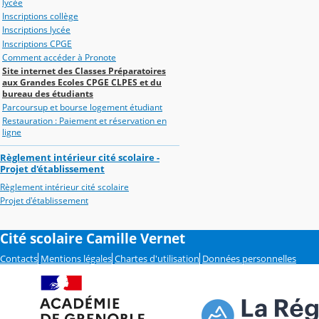
lycée
Inscriptions collège
Inscriptions lycée
Inscriptions CPGE
Comment accéder à Pronote
Site internet des Classes Préparatoires
aux Grandes Ecoles CPGE CLPES et du
bureau des étudiants
Parcoursup et bourse logement étudiant
Restauration : Paiement et réservation en
ligne
Règlement intérieur cité scolaire -
Projet d'établissement
Règlement intérieur cité scolaire
Projet d'établissement
Cité scolaire Camille Vernet
Contacts
Mentions légales
Chartes d'utilisation
Données personnelles