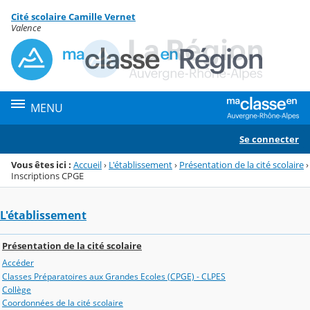
Panneau de gestion des cookies
Cité scolaire Camille Vernet
Menu de la rubrique
Contenu
Valence
MENU
Se connecter
Vous êtes ici :
Accueil
›
L'établissement
›
Présentation de la cité scolaire
›
Inscriptions CPGE
L'établissement
Présentation de la cité scolaire
Accéder
Classes Préparatoires aux Grandes Ecoles (CPGE) - CLPES
Collège
Coordonnées de la cité scolaire